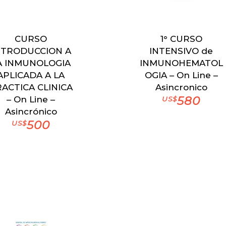
CURSO
1° CURSO
NTRODUCCION A
INTENSIVO de
A INMUNOLOGIA
INMUNOHEMATOL
APLICADA A LA
OGIA – On Line –
ACTICA CLINICA
Asincronico
580
– On Line –
US$
Asincrónico
500
US$