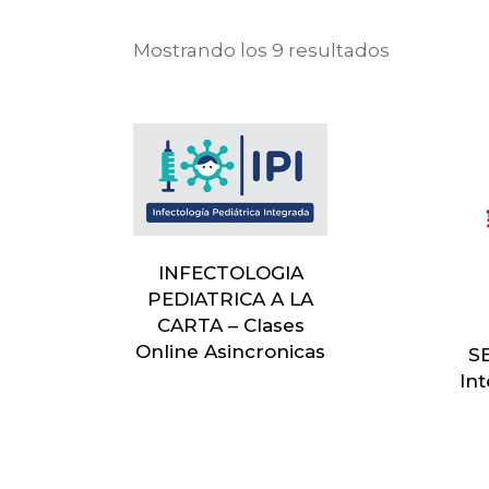
Ordenado
Mostrando los 9 resultados
por
los
últimos
INFECTOLOGIA
PEDIATRICA A LA
CARTA – Clases
Online Asincronicas
S
In