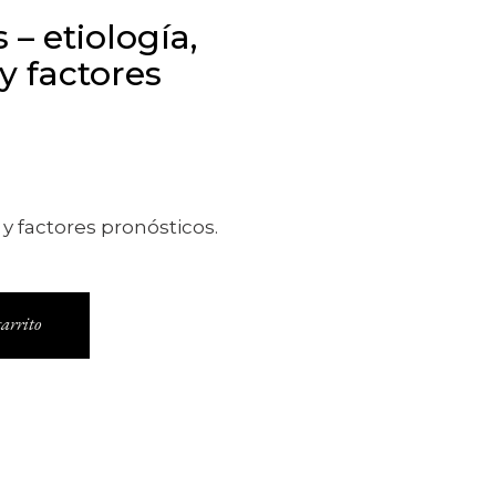
 – etiología,
y factores
 y factores pronósticos.
gía, tratamiento y factores pronósticos. cantidad
arrito