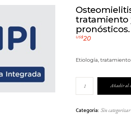
Osteomielitis
tratamiento 
pronósticos.
US$
20
Etiología, tratamiento
Osteomielitis - etiolo
Añadir al c
Categoría:
Sin categorizar