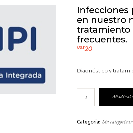
Infecciones
en nuestro 
tratamiento 
frecuentes.
US$
20
Diagnóstico y tratami
Infecciones parasitar
Añadir al c
Categoría:
Sin categorizar